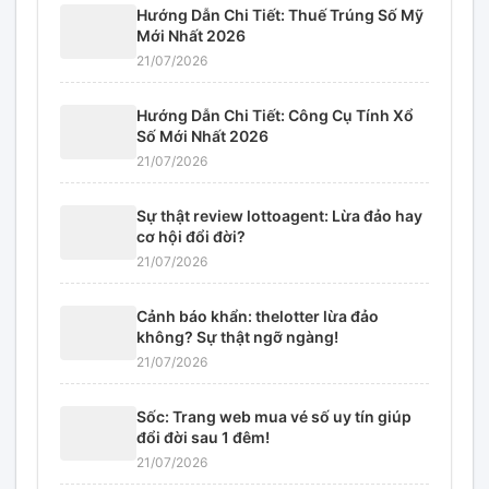
Hướng Dẫn Chi Tiết: Thuế Trúng Số Mỹ
Mới Nhất 2026
21/07/2026
Hướng Dẫn Chi Tiết: Công Cụ Tính Xổ
Số Mới Nhất 2026
21/07/2026
Sự thật review lottoagent: Lừa đảo hay
cơ hội đổi đời?
21/07/2026
Cảnh báo khẩn: thelotter lừa đảo
không? Sự thật ngỡ ngàng!
21/07/2026
Sốc: Trang web mua vé số uy tín giúp
đổi đời sau 1 đêm!
21/07/2026