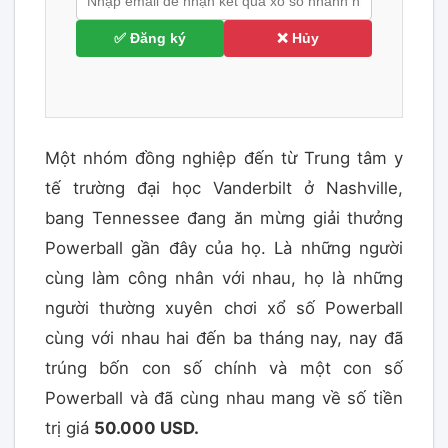
✅ Đăng ký
❌ Hủy
Một nhóm đồng nghiệp đến từ Trung tâm y
tế trường đại học Vanderbilt ở Nashville,
bang Tennessee đang ăn mừng giải thưởng
Powerball gần đây của họ. Là những người
cùng làm công nhân với nhau, họ là những
người thường xuyên chơi xổ số Powerball
cùng với nhau hai đến ba tháng nay, nay đã
trúng bốn con số chính và một con số
Powerball và đã cùng nhau mang về số tiền
trị giá
50.000 USD.