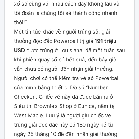
xổ số cùng với nhau cách đây không lâu và
tôi đoán là chúng tôi sẽ thành công nhanh
thôi!”.
Một tin tức khác về người trúng số, giải
thưởng độc đắc Powerball trị giá
191 triệu
USD
được trúng ở Louisiana, đã một tuần sau
khi phiên quay số có hết quả, đến bây giờ
vẫn chưa có người đến nhận giải thưởng.
Người chơi có thể kiểm tra vé số Powerball
của mình bằng thiết bị Dò số “Number
Checker”. Chiếc vé này đã được bán ra ở
Siêu thị Brownie’s Shop ở Eunice, nằm tại
West Maple. Lưu ý là người giữ chiếc vé
trúng giải độc đắc này có 180 ngày kể từ
ngày 25 tháng 10 để đến nhận giải thưởng