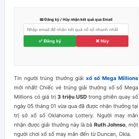
📧 Đăng ký / Hủy nhận kết quả qua Email
✅ Đăng ký
❌ Hủy
Tin người trúng thưởng giải
xổ số Mega Millions
mới nhất! Chiếc vé trúng giải thưởng xổ số Mega
Millions có giá trị
3 triệu USD
trong phiên quay số
ngày 05 tháng 01 vừa qua đã được nhận thưởng tại
trị sở xổ số Oklahoma Lottery. Người may mắn
nhận được giải thưởng này là bà
Ruth Johnso
, một
người chơi xổ số may mắn đến từ Duncan, Okla.