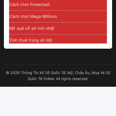
Cách chơi Powerball
Cách chơi Mega Millions
Kết quả xổ số mới nhất
Tính thuế trúng số Mỹ
© 2026 Thông Tin Xổ Số Quốc Tế, Mỹ, Châu Âu, Mua Vé Số
Quốc Tế Online. All rights reserved.