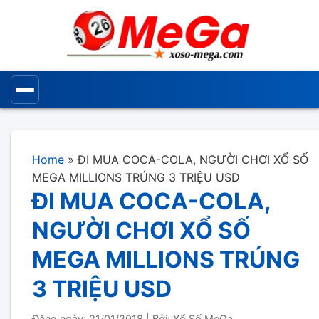
Home
»
ĐI MUA COCA-COLA, NGƯỜI CHƠI XỔ SỐ
MEGA MILLIONS TRÚNG 3 TRIỆU USD
ĐI MUA COCA-COLA,
NGƯỜI CHƠI XỔ SỐ
MEGA MILLIONS TRÚNG
3 TRIỆU USD
Đăng ngày: 21/01/2018
|
Bởi: Xổ Số MeGa