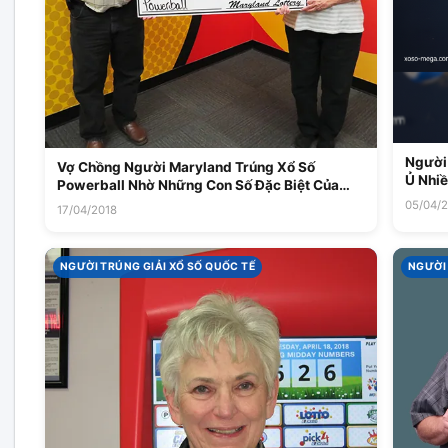
Người
Vợ Chồng Người Maryland Trúng Xổ Số
Ủ Nhiề
Powerball Nhờ Những Con Số Đặc Biệt Của
Riêng Họ
05/04/
17/04/2018
NGƯỜI TRÚNG GIẢI XỔ SỐ QUỐC TẾ
NGƯỜI 