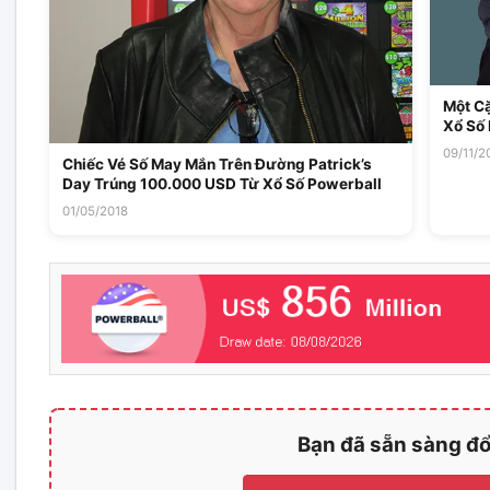
Một Cặ
Xổ Số
09/11/2
Chiếc Vé Số May Mắn Trên Đường Patrick’s
Day Trúng 100.000 USD Từ Xổ Số Powerball
01/05/2018
Bạn đã sẵn sàng đổ