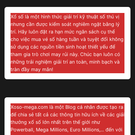
Xổ số là một hình thức giải trí kỹ thuật số thú vị
nhưng cần được kiểm soát nghiêm ngặt bằng lý
trí. Hãy luôn đặt ra hạn mức ngân sách cụ thể
cho việc mua vé số hàng tuần và tuyệt đối không
sử dụng các nguồn tiền sinh hoạt thiết yếu để
tham gia trò chơi may rủi này. Chúc bạn luôn có
những trải nghiệm giải trí an toàn, minh bạch và
tràn đầy may mắn!
Xoso-mega.com là một Blog cá nhân được tạo ra
để chia sẻ tất cả các thông tin hữu ích về các giải
thưởng xổ số lớn nhất trên thế giới như
Powerball, Mega Millions, Euro Millions,... đến với