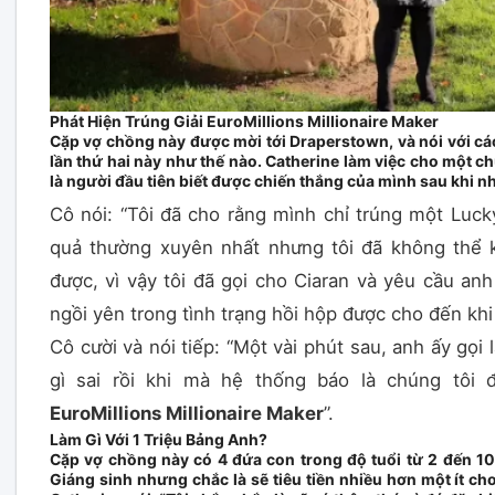
Phát Hiện Trúng Giải EuroMillions Millionaire Maker
Cặp vợ chồng này được mời tới Draperstown, và nói với cá
lần thứ hai này như thế nào. Catherine làm việc cho một chư
là người đầu tiên biết được chiến thắng của mình sau khi n
Cô nói: “Tôi đã cho rằng mình chỉ trúng một Lucky
quả thường xuyên nhất nhưng tôi đã không thể k
được, vì vậy tôi đã gọi cho Ciaran và yêu cầu anh
ngồi yên trong tình trạng hồi hộp được cho đến khi t
Cô cười và nói tiếp: “Một vài phút sau, anh ấy gọi l
gì sai rồi khi mà hệ thống báo là chúng tôi
EuroMillions Millionaire Maker
”.
Làm Gì Với 1 Triệu Bảng Anh?
Cặp vợ chồng này có 4 đứa con trong độ tuổi từ 2 đến 10 
Giáng sinh nhưng chắc là sẽ tiêu tiền nhiều hơn một ít c