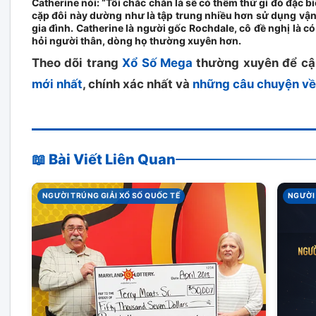
Catherine nói: “Tôi chắc chắn là sẽ có thêm thứ gì đó đặc b
cặp đôi này dường như là tập trung nhiều hơn sử dụng vậ
gia đình. Catherine là người gốc Rochdale, cô đề nghị là c
hỏi người thân, dòng họ thường xuyên hơn.
Theo dõi trang
Xổ Số Mega
thường xuyên để cậ
mới nhất
, chính xác nhất và
những câu chuyện về 
📖 Bài Viết Liên Quan
NGƯỜI TRÚNG GIẢI XỔ SỐ QUỐC TẾ
NGƯỜI 