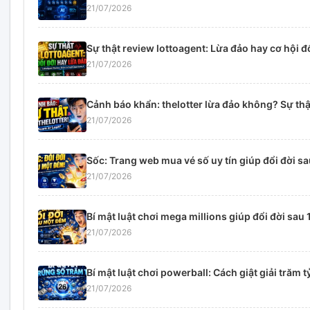
21/07/2026
Sự thật review lottoagent: Lừa đảo hay cơ hội đ
21/07/2026
Cảnh báo khẩn: thelotter lừa đảo không? Sự th
21/07/2026
Sốc: Trang web mua vé số uy tín giúp đổi đời sa
21/07/2026
Bí mật luật chơi mega millions giúp đổi đời sau 
21/07/2026
Bí mật luật chơi powerball: Cách giật giải trăm t
21/07/2026