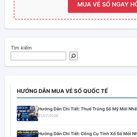
MUA VÉ SỐ NGAY H
Tìm kiếm
HƯỚNG DẪN MUA VÉ SỐ QUỐC TẾ
Hướng Dẫn Chi Tiết: Thuế Trúng Số Mỹ Mới Nhấ
21/07/2026
Hướng Dẫn Chi Tiết: Công Cụ Tính Xổ Số Mới N