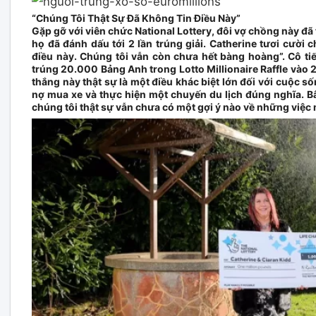
“Chúng Tôi Thật Sự Đã Không Tin Điều Này”
Gặp gỡ với viên chức National Lottery, đôi vợ chồng này đã 
họ đã đánh dấu tới 2 lần trúng giải. Catherine tươi cười c
điều này. Chúng tôi vẫn còn chưa hết bàng hoàng”. Cô ti
trúng
20.000 Bảng Anh
trong Lotto Millionaire Raffle vào 
thắng này thật sự là một điều khác biệt lớn đối với cuộc số
nợ mua xe và thực hiện một chuyến du lịch đúng nghĩa. B
chúng tôi thật sự vẫn chưa có một gợi ý nào về những việc 