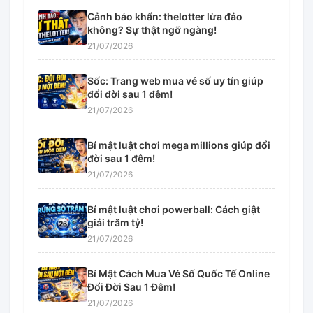
Cảnh báo khẩn: thelotter lừa đảo
không? Sự thật ngỡ ngàng!
21/07/2026
Sốc: Trang web mua vé số uy tín giúp
đổi đời sau 1 đêm!
21/07/2026
Bí mật luật chơi mega millions giúp đổi
đời sau 1 đêm!
21/07/2026
Bí mật luật chơi powerball: Cách giật
giải trăm tỷ!
21/07/2026
Bí Mật Cách Mua Vé Số Quốc Tế Online
Đổi Đời Sau 1 Đêm!
21/07/2026