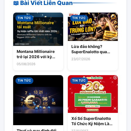
📖 Bài Viết Liên Quan
TIN TỨC
TIN TỨC
Lừa đảo không?
Montana Millionaire
SuperEnalotto qua
trở lại 2026 với kỳ
mạng – Hướng dẫn
23/07/2026
raffle lớn nhất từ
cho người mới (2026)
05/08/2026
trước tới nay
TIN TỨC
TIN TỨC
Xổ Số SuperEnalotto
Tổ Chức Kỷ Niệm Lần
Thứ 20 Bằng Phiên
Thuế và quy định đối
27/11/2017