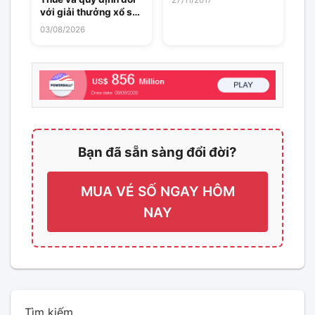
Quay Số Đặc Biệt
với giải thưởng xổ số
tại các quốc gia tham
03/08/2026
gia EuroJackpot
Bạn đã sẵn sàng đổi đời?
MUA VÉ SỐ NGAY HÔM
NAY
Tìm kiếm