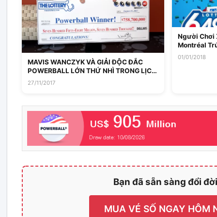
Người Chơi 
Montréal Tr
01/01/2018
MAVIS WANCZYK VÀ GIẢI ĐỘC ĐẮC
POWERBALL LỚN THỨ NHÌ TRONG LỊCH
SỬ
27/11/2017
Bạn đã sẵn sàng đổi đờ
MUA VÉ SỐ NGAY HÔM 