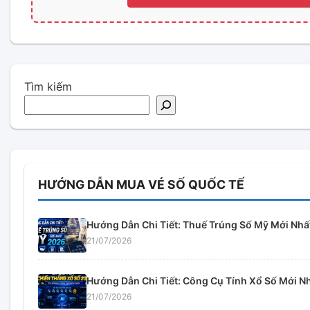
Tìm kiếm
HƯỚNG DẪN MUA VÉ SỐ QUỐC TẾ
Hướng Dẫn Chi Tiết: Thuế Trúng Số Mỹ Mới Nhấ
21/07/2026
Hướng Dẫn Chi Tiết: Công Cụ Tính Xổ Số Mới N
21/07/2026