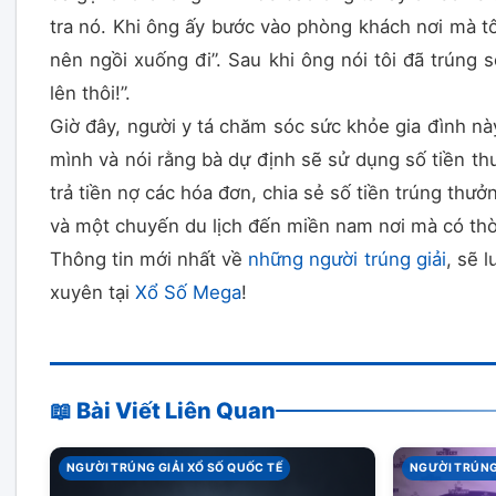
tra nó. Khi ông ấy bước vào phòng khách nơi mà t
nên ngồi xuống đi”. Sau khi ông nói tôi đã trúng số 
lên thôi!”.
Giờ đây, người y tá chăm sóc sức khỏe gia đình nà
mình và nói rằng bà dự định sẽ sử dụng số tiền t
trả tiền nợ các hóa đơn, chia sẻ số tiền trúng thưởn
và một chuyến du lịch đến miền nam nơi mà có thời
Thông tin mới nhất về
những người trúng giải
, sẽ 
xuyên tại
Xổ Số Mega
!
📖 Bài Viết Liên Quan
NGƯỜI TRÚNG GIẢI XỔ SỐ QUỐC TẾ
NGƯỜI TRÚNG 