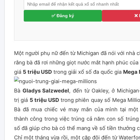
✅ Đăng ký
❌ 
Một người phụ nữ đến từ Michigan đã nói với nhà c
rằng bà đã rơi những giọt nước mắt hạnh phúc của m
giá
5 triệu USD
trong giải xổ số đa quốc gia
Mega M
Bà
Gladys Salzwedel
, đến từ Oakley, ở Michigan
trị giá
5 triệu USD
trong phiên quay số Mega Milli
Bà đã mua chiếc vé may mắn của mình tại một 
thành công trong việc trúng cả năm con số trúng
số đã giúp cho bà có thể mang về số tiền thưởng 
Chỉ một tháng vừa rồi, một cặp đôi đến từ Waterfor