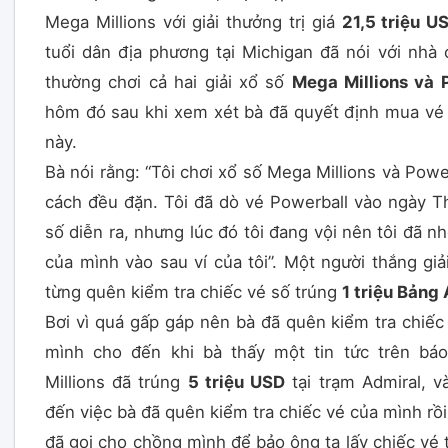
Mega Millions với giải thưởng trị giá
21,5 triệu U
tuổi dân địa phương tại Michigan đã nói với nhà 
thường chơi cả hai giải xổ số
Mega Millions và 
hôm đó sau khi xem xét bà đã quyết định mua vé 
này.
Bà nói rằng: “Tôi chơi xổ số Mega Millions và Powe
cách đều đặn. Tôi đã dò vé Powerball vào ngày Th
số diễn ra, nhưng lúc đó tôi đang vội nên tôi đã n
của mình vào sau ví của tôi”. Một người thắng gi
từng quên kiểm tra chiếc vé số trúng
1 triệu Bảng
Bơi vì quá gấp gáp nên bà đã quên kiểm tra chiế
mình cho đến khi bà thấy một tin tức trên bá
Millions đã trúng
5 triệu USD
tại trạm Admiral, v
đến việc bà đã quên kiểm tra chiếc vé của mình rồi.
đã gọi cho chồng mình để bảo ông ta lấy chiếc vé t