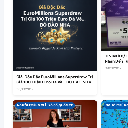
TIN MỚI 8/1
Nhân Đến Từ
Thưởng Powe
08/11/2017
Giải Độc Đắc EuroMillions Superdraw Trị
Giá 100 Triệu Euro Đã Về… BỒ ĐÀO NHA
20/10/2017
NGƯỜI TRÚNG GIẢI XỔ SỐ QUỐC TẾ
NGƯỜI TRÚNG 