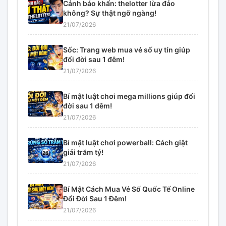
Cảnh báo khẩn: thelotter lừa đảo
không? Sự thật ngỡ ngàng!
21/07/2026
Sốc: Trang web mua vé số uy tín giúp
đổi đời sau 1 đêm!
21/07/2026
Bí mật luật chơi mega millions giúp đổi
đời sau 1 đêm!
21/07/2026
Bí mật luật chơi powerball: Cách giật
giải trăm tỷ!
21/07/2026
Bí Mật Cách Mua Vé Số Quốc Tế Online
Đổi Đời Sau 1 Đêm!
21/07/2026