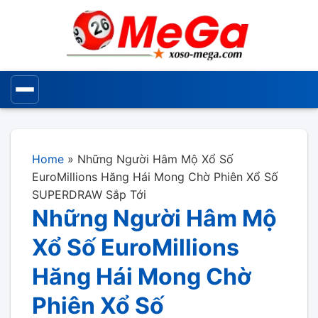
Home
»
Những Người Hâm Mộ Xổ Số
EuroMillions Hăng Hái Mong Chờ Phiên Xổ Số
SUPERDRAW Sắp Tới
Những Người Hâm Mộ
Xổ Số EuroMillions
Hăng Hái Mong Chờ
Phiên Xổ Số