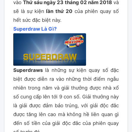
vào
Thứ sáu ngày 23 tháng 02 năm 2018
và
sẽ là sự kiện
lần thứ 20
của phiên quay số
hết sức đặc biệt này.
Superdraw Là Gì?
Superdraws
là những sự kiện quay số đặc
biệt được diễn ra vào những thời điểm ngẫu
nhiên trong năm và giải thưởng được nhà xổ
số cung cấp lên tới 9 con số. Giải thưởng này
là giải được đảm bảo trúng, với giải độc đắc
được tăng lên cao mà không hề liên quan gì
đến số tiền của giải độc đắc của phiên quay
số trước đó.