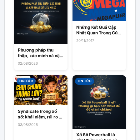
Những Kết Quả Cập
Nhật Quan Trọng Của
Xổ Số Mega Millions
20/11/2017
Phương pháp thu
thập, xác minh và cập
nhật dữ liệu xổ số
02/08/2026
TIN TỨC
TIN TỨC
Syndicate trong xổ
số: khái niệm, rủi ro và
giới hạn
03/08/2026
Xổ Số Powerball là