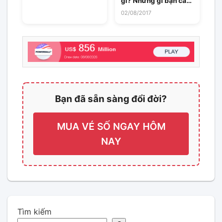
gì? Những gì bạn cần
biết để giành chiến
02/08/2017
thắng!
Bạn đã sẵn sàng đổi đời?
MUA VÉ SỐ NGAY HÔM
NAY
Tìm kiếm