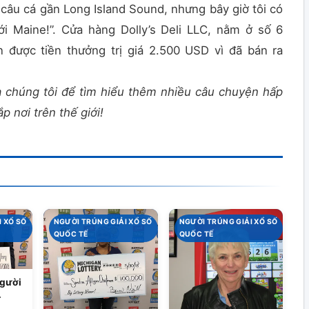
 câu cá gần Long Island Sound, nhưng bây giờ tôi có
tới Maine!”. Cửa hàng Dolly’s Deli LLC, nằm ở số 6
n được tiền thưởng trị giá 2.500 USD vì đã bán ra
 chúng tôi để tìm hiểu thêm nhiều câu chuyện hấp
p nơi trên thế giới!
 XỔ SỐ
NGƯỜI TRÚNG GIẢI XỔ SỐ
NGƯỜI TRÚNG GIẢI XỔ SỐ
QUỐC TẾ
QUỐC TẾ
Người
hóc