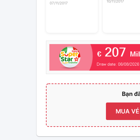
06/10/17: Cặp Đối
10/11/2017
07/11/2017
Trong Nước Mắt
Đính Hôn Trúng Giải
Hạnh Phúc” Khi
Powerball Trị Giá
Trúng Số MEGA
50.000 USD
MILLIONS
Bạn đã
MUA VÉ