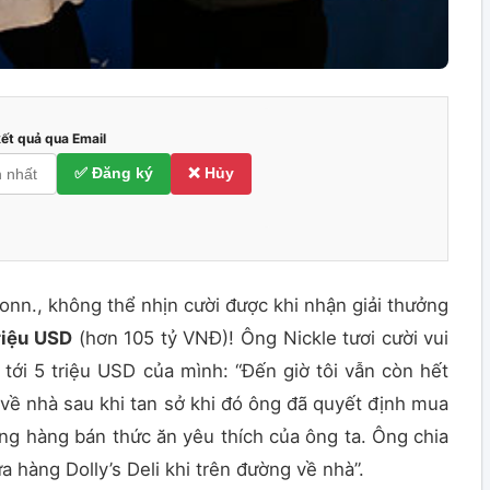
kết quả qua Email
✅ Đăng ký
❌ Hủy
onn., không thể nhịn cười được khi nhận giải thưởng
riệu USD
(hơn 105 tỷ VNĐ)! Ông Nickle tươi cười vui
á tới 5 triệu USD của mình: “Đến giờ tôi vẫn còn hết
ở về nhà sau khi tan sở khi đó ông đã quyết định mua
àng hàng bán thức ăn yêu thích của ông ta. Ông chia
a hàng Dolly’s Deli khi trên đường về nhà”.