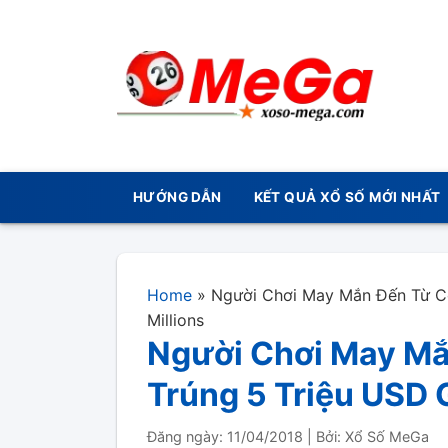
HƯỚNG DẪN
KẾT QUẢ XỔ SỐ MỚI NHẤT
Home
»
Người Chơi May Mắn Đến Từ Co
Millions
Người Chơi May Mắ
Trúng 5 Triệu USD 
Đăng ngày: 11/04/2018
|
Bởi: Xổ Số MeGa