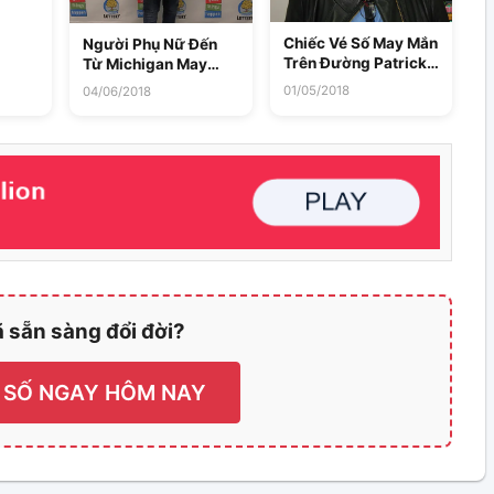
Chiếc Vé Số May Mắn
Người Phụ Nữ Đến
Trên Đường Patrick’s
Từ Michigan May
Day Trúng 100.000
Mắn Trúng 100.000
01/05/2018
04/06/2018
USD Từ Xổ Số
USD Xổ Số Powerball
Powerball
 sẵn sàng đổi đời?
 SỐ NGAY HÔM NAY