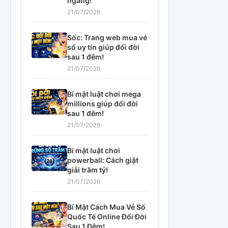
ngàng!
21/07/2026
Sốc: Trang web mua vé
số uy tín giúp đổi đời
sau 1 đêm!
21/07/2026
Bí mật luật chơi mega
millions giúp đổi đời
sau 1 đêm!
21/07/2026
Bí mật luật chơi
powerball: Cách giật
giải trăm tỷ!
21/07/2026
Bí Mật Cách Mua Vé Số
Quốc Tế Online Đổi Đời
Sau 1 Đêm!