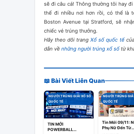
sẽ đi câu cá! Thông thường tôi hay đi
thể đi nhiều nơi hơn rồi, có thể là 
Boston Avenue tại Stratford, sẽ nhậ
chiếc vé trúng thưởng.
Hãy theo dõi trang
Xổ số quốc tế
của
dẫn về
những người trúng xổ số
từ khắ
📖 Bài Viết Liên Quan
NGƯỜI TRÚNG GIẢI XỔ SỐ
NGƯỜI TRÚNG GIẢI
QUỐC TẾ
QUỐC TẾ
Tin Mới 09/11: 
TIN MỚI
Phụ Nữ Đến Từ
POWERBALL
Michigan Đã “K