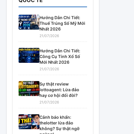
QUỐC TẾ
Hướng Dẫn Chi Tiết:
Thuế Trúng Số Mỹ Mới
Nhất 2026
21/07/2026
Hướng Dẫn Chi Tiết:
Công Cụ Tính Xổ Số
Mới Nhất 2026
21/07/2026
Sự thật review
lottoagent: Lừa đảo
hay cơ hội đổi đời?
21/07/2026
Cảnh báo khẩn:
thelotter lừa đảo
không? Sự thật ngỡ