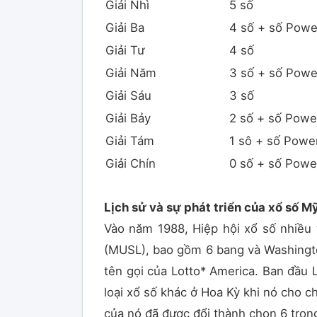
Giải Nhì
5 số
Giải Ba
4 số + số Powe
Giải Tư
4 số
Giải Năm
3 số + số Powe
Giải Sáu
3 số
Giải Bảy
2 số + số Power
Giải Tám
1 sô + số Power
Giải Chín
0 số + số Power
Lịch sử và sự phát triển của xổ số 
Vào năm 1988, Hiệp hội xổ số nhiều t
(MUSL), bao gồm 6 bang và Washington
tên gọi của Lotto* America. Ban đầu 
loại xổ số khác ở Hoa Kỳ khi nó cho 
của nó đã được đổi thành chọn 6 trong