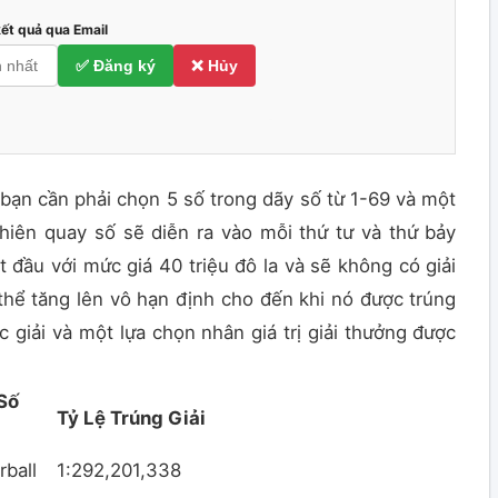
kết quả qua Email
✅ Đăng ký
❌ Hủy
bạn cần phải chọn 5 số trong dãy số từ 1-69 và một
hiên quay số sẽ diễn ra vào mỗi thứ tư và thứ bảy
t đầu với mức giá 40 triệu đô la và sẽ không có giải
 thể tăng lên vô hạn định cho đến khi nó được trúng
 giải và một lựa chọn nhân giá trị giải thưởng được
Số
Tỷ Lệ Trúng Giải
ball
1:292,201,338