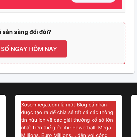
 sẵn sàng đổi đời?
 SỐ NGAY HÔM NAY
Xoso-mega.com là một Blog cá nhân
được tạo ra để chia sẻ tất cả các thông
tin hữu ích về các giải thưởng xổ số lớn
nhất trên thế giới như Powerball, Mega
Millions, Euro Millions,... đến với cộng