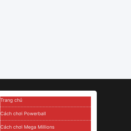
Trang chủ
Cách chơi Powerball
Cách chơi Mega Millions