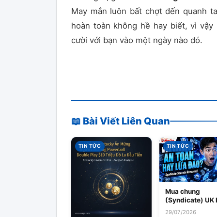
May mắn luôn bất chợt đến quanh t
hoàn toàn không hề hay biết, vì vậ
cười với bạn vào một ngày nào đó.
📖 Bài Viết Liên Quan
TIN TỨC
TIN TỨC
Mua chung
(Syndicate) UK 
cho người nước
29/07/2026