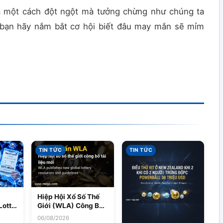
a một cách đột ngột mà tưởng chừng như chúng ta
y bạn hãy nắm bắt cơ hội biết đâu may mắn sẽ mỉm
TIN TỨC
TIN TỨC
Hiệp Hội Xổ Số Thế
Giới (WLA) Công Bố
Lotto
Cẩm Nang Và Tài
06/08/2026