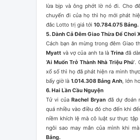
lừa bịp và ông phớt lờ nó đi. Cho đ
chuyến đi của họ thì họ mới phát hiệ
đắc Lotto trị giá tới
10.784.075 Bảng.
5. Dành Cả Đêm Giao Thừa Để Chơi 
Cách bạn ăn mừng trong đêm Giao t
Myatt
và vợ của anh ta là
Trina
đã dàn
‘Ai Muốn Trở Thành Nhà Triệu Phú’
. 
xổ số thì họ đã phát hiện ra mình thực
bấy giờ là
1.014.308 Bảng Anh
, lớn h
6. Hai Lần Cầu Nguyện
Tử vi của
Rachel Bryan
đã dự đoán r
quá nhiều vào điều đó cho đến khi đến 
niềm khích lệ mà cô luật sư thực tập
ngôi sao may mắn của mình khi mà c
Bảng.