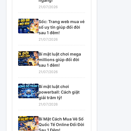
ngàng!
21/07/2026
Sốc: Trang web mua vé
số uy tín giúp đổi đời
sau 1 đêm!
21/07/2026
Bí mật luật chơi mega
millions giúp đổi đời
sau 1 đêm!
21/07/2026
Bí mật luật chơi
powerball: Cách giật
giải trăm tỷ!
21/07/2026
Bí Mật Cách Mua Vé Số
Quốc Tế Online Đổi Đời
Sau 1 Đêm!