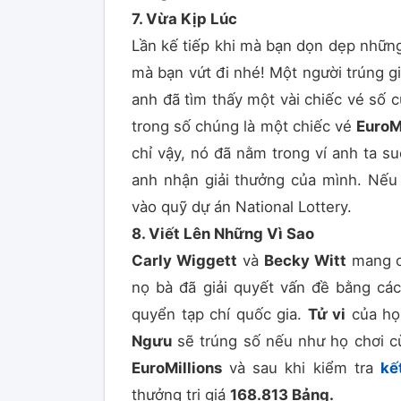
7. Vừa Kịp Lúc
Lần kế tiếp khi mà bạn dọn dẹp những
mà bạn vứt đi nhé! Một người trúng g
anh đã tìm thấy một vài chiếc vé số 
trong số chúng là một chiếc vé
EuroM
chỉ vậy, nó đã nằm trong ví anh ta s
anh nhận giải thưởng của mình. Nếu 
vào quỹ dự án National Lottery.
8. Viết Lên Những Vì Sao
Carly Wiggett
và
Becky Witt
mang ơn
nọ bà đã giải quyết vấn đề bằng các
quyển tạp chí quốc gia.
Tử vi
của họ
Ngưu
sẽ trúng số nếu như họ chơi c
EuroMillions
và sau khi kiểm tra
kế
thưởng trị giá
168.813 Bảng.