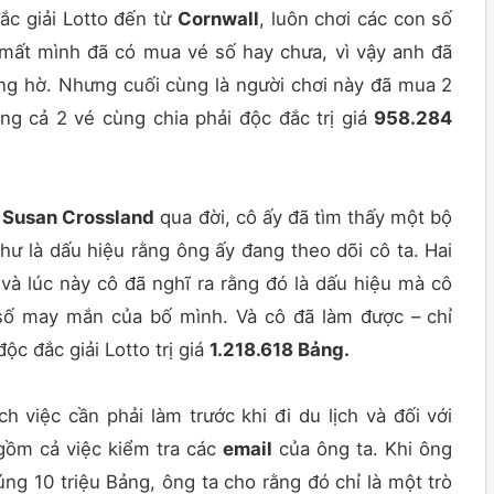
ắc giải Lotto đến từ
Cornwall
, luôn chơi các con số
mất mình đã có mua vé số hay chưa, vì vậy anh đã
òng hờ. Nhưng cuối cùng là người chơi này đã mua 2
úng cả 2 vé cùng chia phải độc đắc trị giá
958.284
Susan Crossland
qua đời, cô ấy đã tìm thấy một bộ
hư là dấu hiệu rằng ông ấy đang theo dõi cô ta. Hai
 và lúc này cô đã nghĩ ra rằng đó là dấu hiệu mà cô
số may mắn của bố mình. Và cô đã làm được – chỉ
ộc đắc giải Lotto trị giá
1.218.618 Bảng.
 việc cần phải làm trước khi đi du lịch và đối với
gồm cả việc kiểm tra các
email
của ông ta. Khi ông
úng 10 triệu Bảng, ông ta cho rằng đó chỉ là một trò