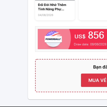
ngoài – Hướng 
cho người mới
Đổi Đời Nhờ Thêm
(2026)
Tính Năng Phụ:
Người Đàn Ông
04/08/2026
Kentucky Trúng 10
Triệu USD Powerball
Double Play
Bạn đã
MUA VÉ