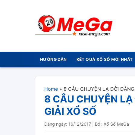
HƯỚNG DẪN
KẾT QUẢ XỔ SỐ MỚI NHẤT
Home
»
8 CÂU CHUYỆN LẠ ĐỜI ĐẰNG 
8 CÂU CHUYỆN LẠ
GIẢI XỔ SỐ
Đăng ngày: 16/12/2017
|
Bởi: Xổ Số MeGa