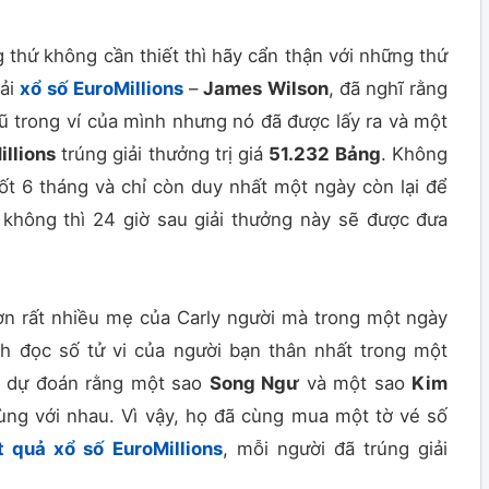
 thứ không cần thiết thì hãy cẩn thận với những thứ
iải
xổ số
EuroMillions
–
James Wilson
, đã nghĩ rằng
cũ trong ví của mình nhưng nó đã được lấy ra và một
illions
trúng giải thưởng trị giá
51.232
Bảng
. Không
uốt 6 tháng và chỉ còn duy nhất một ngày còn lại để
không thì 24 giờ sau giải thưởng này sẽ được đưa
 rất nhiều mẹ của Carly người mà trong một ngày
h đọc số tử vi của người bạn thân nhất trong một
 dự đoán rằng một sao
Song Ngư
và một sao
Kim
ùng với nhau. Vì vậy, họ đã cùng mua một tờ vé số
t quả xổ số EuroMillions
, mỗi người đã trúng giải