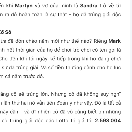
ến khi
Martyn
và vợ của mình là
Sandra
trở về từ
n ra đó hoàn toàn là sự thật – họ đã trúng giải độc
Xổ Số
hừa để đón chào năm mới như thế nào? Riêng
Mark
h hết thời gian của họ để chơi trò chơi có tên gọi là
Cho đến khi tới ngày kế tiếp trong khi họ đang chơi
 sự đã trúng giải. Và số tiền thưởng dành cho họ lúc
ơn cả năm trước đó.
ằng cô sẽ trúng lớn. Nhưng cô đã không suy nghĩ
lần thứ hai nó vẫn tiên đoán y như vậy. Đó là tất cả
 này cần – và dĩ nhiên cô đã vô cùng biết ơn những
ô trúng giải độc đắc Lotto trị giá tới
2.593.004