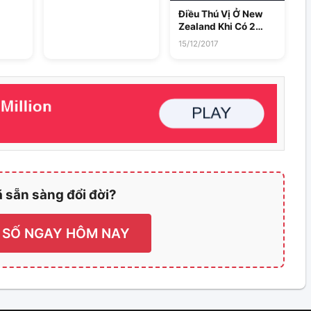
Liệu Hướng Dẫn Mới:
dẫn
Nâng Tầm Minh Bạch
Điều Thú Vị Ở New
Toàn Cầu
Zealand Khi Có 2
Người Chơi Trúng
15/12/2017
Độc Đắc Powerball
38 Triệu USD
 sẵn sàng đổi đời?
 SỐ NGAY HÔM NAY